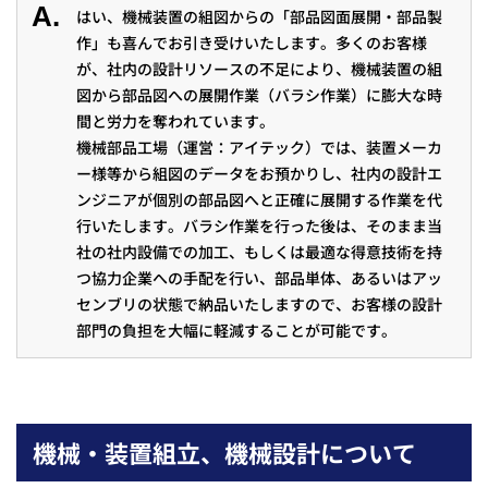
A.
はい、機械装置の組図からの「部品図面展開・部品製
作」も喜んでお引き受けいたします。多くのお客様
が、社内の設計リソースの不足により、機械装置の組
図から部品図への展開作業（バラシ作業）に膨大な時
間と労力を奪われています。
機械部品工場（運営：アイテック）では、装置メーカ
ー様等から組図のデータをお預かりし、社内の設計エ
ンジニアが個別の部品図へと正確に展開する作業を代
行いたします。バラシ作業を行った後は、そのまま当
社の社内設備での加工、もしくは最適な得意技術を持
つ協力企業への手配を行い、部品単体、あるいはアッ
センブリの状態で納品いたしますので、お客様の設計
部門の負担を大幅に軽減することが可能です。
機械・装置組立、機械設計について