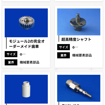
超高精度シャフト
モジュール2の完全オ
ーダーメイド歯車
φ36×39
サイズ
φ54×20
サイズ
機械要素部品
業界
機械要素部品
業界