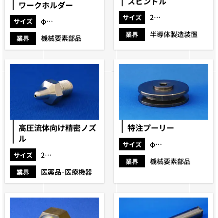
スピンドル
ワークホルダー
22×100
サイズ
φ40×72
サイズ
半導体製造装置
業界
機械要素部品
業界
高圧流体向け精密ノズ
特注プーリー
ル
φ60×14
サイズ
22×44
サイズ
機械要素部品
業界
医薬品･医療機器
業界