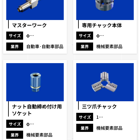
マスターワーク
専用チャック本体
φ60×200
φ129×85
サイズ
サイズ
自動車･自動車部品
機械要素部品
業界
業界
ナット自動締め付け用
三ツ爪チャック
ソケット
10×60
サイズ
φ40×65
サイズ
機械要素部品
業界
機械要素部品
業界