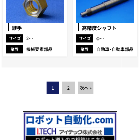
継手
高精度シャフト
27×16
φ18×148
サイズ
サイズ
機械要素部品
自動車･自動車部品
業界
業界
1
2
次へ »