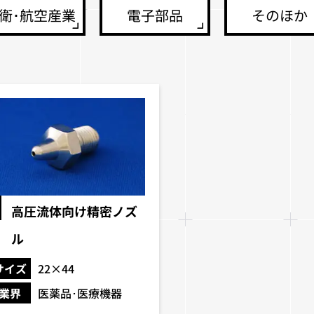
衛･航空産業
電子部品
そのほか
高圧流体向け精密ノズ
ル
サイズ
22×44
業界
医薬品･医療機器