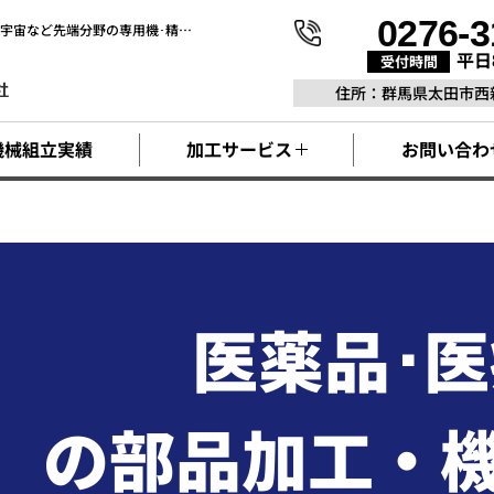
0276-3
Class4～6の高清浄度クリーンルームを保有し､半導体･FPD･電子部品･医療･航空宇宙など先端分野の専用機･精密装置を延べ5,000点納品
平日
受付時間
住所：群馬県太田市西新
機械組立実績
加工サービス
お問い合わ
医薬品･
の部品加工・